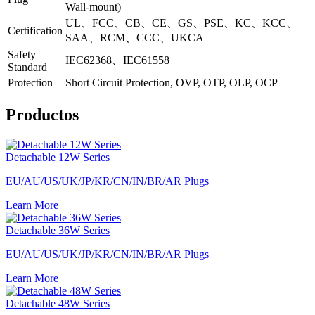
Wall-mount)
UL、FCC、CB、CE、GS、PSE、KC、KCC、
Certification
SAA、RCM、CCC、UKCA
Safety
IEC62368、IEC61558
Standard
Protection
Short Circuit Protection, OVP, OTP, OLP, OCP
Productos
Detachable 12W Series
EU/AU/US/UK/JP/KR/CN/IN/BR/AR Plugs
Learn More
Detachable 36W Series
EU/AU/US/UK/JP/KR/CN/IN/BR/AR Plugs
Learn More
Detachable 48W Series