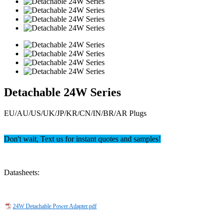
Detachable 24W Series
EU/AU/US/UK/JP/KR/CN/IN/BR/AR Plugs
Don't wait, Text us for instant quotes and samples!
Datasheets:
24W Detachable Power Adapter.pdf