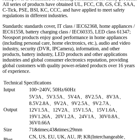
All series of products have obtained UL, FCC, CB, GS, CE, SAA,
C-Tick, PSE, BSI, KC, CCC, and have applied to meet safety
regulations in different industries.
Standards: standards cover, IT class / IEC62368, home appliances /
IEC61558, battery charging class / IEC60335, LED class 61347;
Neosport products enjoy good performance in home appliances
(including personal care, home electronics, etc.), audio and video
industry, security (DVR, IPCamera), information, and other
products, battery industry, LED products and other applications
industries and global consumer electronics reputation, providing
global customers with quality power-related products over 16 years
of experience.
Technical Specifications
Iutput
100~240V, 50Hz/60Hz
5V3A、5V3.5A、5V4A、8V2.5A、8V3A、
8.5V2.8A、9V2A、9V2.5A、9V2.7A、
Output
12V1.5A、12V2A、15V1.5A、15V1.6A、
19V1.26A、20V1.2A、24V1A、30V0.8A、
36V0.66A
Size
71&times;43&times;29mm
CN, US, EU, UK, AU, JP, KR(Interchangeable、
Plug