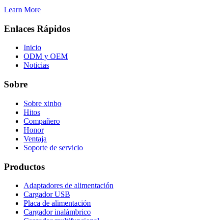
Learn More
Enlaces Rápidos
Inicio
ODM y OEM
Noticias
Sobre
Sobre xinbo
Hitos
Compañero
Honor
Ventaja
Soporte de servicio
Productos
Adaptadores de alimentación
Cargador USB
Placa de alimentación
Cargador inalámbrico