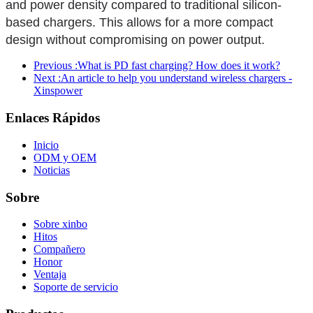
and power density compared to traditional silicon-
based chargers. This allows for a more compact
design without compromising on power output.
Previous :
What is PD fast charging? How does it work?
Next :
An article to help you understand wireless chargers -
Xinspower
Enlaces Rápidos
Inicio
ODM y OEM
Noticias
Sobre
Sobre xinbo
Hitos
Compañero
Honor
Ventaja
Soporte de servicio