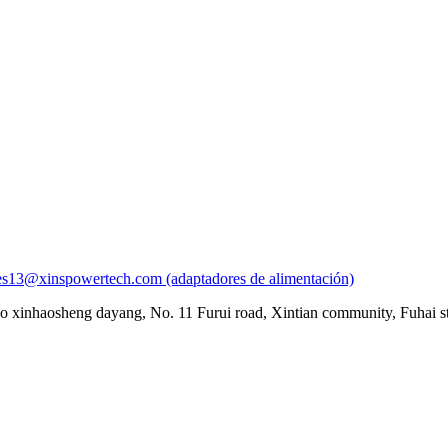
es13@xinspowertech.com (adaptadores de alimentación)
ico xinhaosheng dayang, No. 11 Furui road, Xintian community, Fuhai st