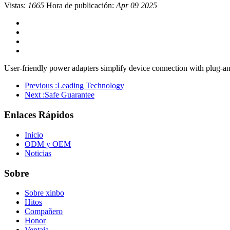
Vistas:
1665
Hora de publicación:
Apr 09 2025
User-friendly power adapters simplify device connection with plug-and-
Previous :
Leading Technology
Next :
Safe Guarantee
Enlaces Rápidos
Inicio
ODM y OEM
Noticias
Sobre
Sobre xinbo
Hitos
Compañero
Honor
Ventaja