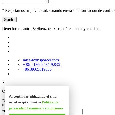
* Respetamos su privacidad. Cuando envía su información de contact
Derechos de autor © Shenzhen xinsibo Technology co., Ltd.
sales@xinspower.com
+ 86 - 186 6.581 9.835
+8618665819835
×
Contacta con nosotros
Al continuar utilizando el sitio,
*Nombre
usted acepta nuestra
Política de
*Teléfono
privacidad
Términos y condiciones
.
*Correo electrónico