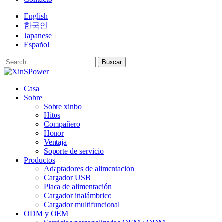
English
한국인
Japanese
Español
Buscar
Casa
Sobre
Sobre xinbo
Hitos
Compañero
Honor
Ventaja
Soporte de servicio
Productos
Adaptadores de alimentación
Cargador USB
Placa de alimentación
Cargador inalámbrico
Cargador multifuncional
ODM y OEM