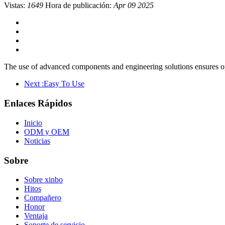
Vistas:
1649
Hora de publicación:
Apr 09 2025
The use of advanced components and engineering solutions ensures op
Next :
Easy To Use
Enlaces Rápidos
Inicio
ODM y OEM
Noticias
Sobre
Sobre xinbo
Hitos
Compañero
Honor
Ventaja
Soporte de servicio