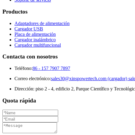
Productos
Adaptadores de alimentación
Cargador USB
Placa de alimentación
Cargador inalámbrico
Cargador multifuncional
Contacta con nosotros
Teléfono:
86 - 157 7907 7897
Correo electrónico:
sales30@xinspowertech.com (cargador) sal
Dirección: piso 2 - 4, edificio 2, Parque Científico y Tecnológ
Quota rápida