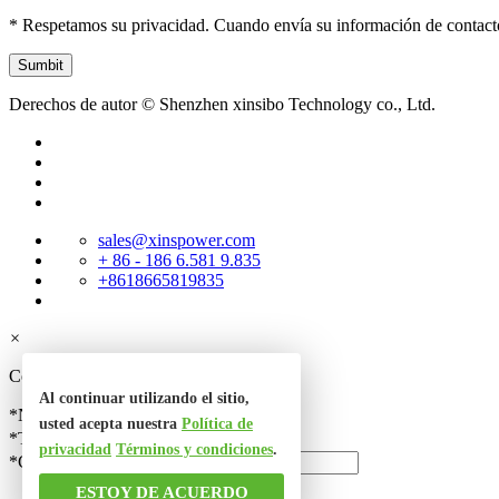
* Respetamos su privacidad. Cuando envía su información de contact
Derechos de autor © Shenzhen xinsibo Technology co., Ltd.
sales@xinspower.com
+ 86 - 186 6.581 9.835
+8618665819835
×
Contacta con nosotros
Al continuar utilizando el sitio,
*Nombre
usted acepta nuestra
Política de
*Teléfono
privacidad
Términos y condiciones
.
*Correo electrónico
ESTOY DE ACUERDO