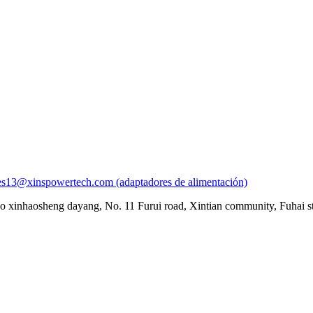
es13@xinspowertech.com (adaptadores de alimentación)
ico xinhaosheng dayang, No. 11 Furui road, Xintian community, Fuhai st