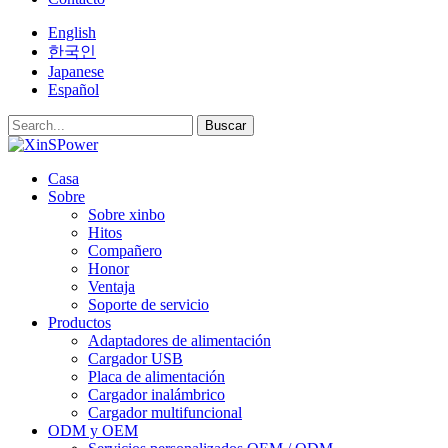
English
한국인
Japanese
Español
Buscar
Casa
Sobre
Sobre xinbo
Hitos
Compañero
Honor
Ventaja
Soporte de servicio
Productos
Adaptadores de alimentación
Cargador USB
Placa de alimentación
Cargador inalámbrico
Cargador multifuncional
ODM y OEM