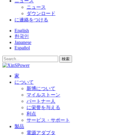
ニュース
ニュース
ダウンロード
に連絡をつける
English
한국인
Japanese
Español
検索
家
について
新博について
マイルストーン
パートナー人
に栄誉を与える
利点
サービス・サポート
製品
電源アダプタ