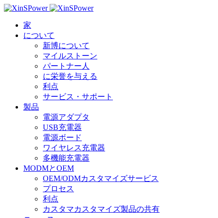
家
について
新博について
マイルストーン
パートナー人
に栄誉を与える
利点
サービス・サポート
製品
電源アダプタ
USB充電器
電源ボード
ワイヤレス充電器
多機能充電器
MODMとOEM
OEM/ODMカスタマイズサービス
プロセス
利点
カスタマカスタマイズ製品の共有