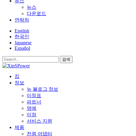
뉴스
뉴스
다운로드
연락처
English
한국인
Japanese
Español
검색
집
정보
뉴 블로그 정보
이정표
파트너
명예
이점
서비스 지원
제품
전원 어댑터