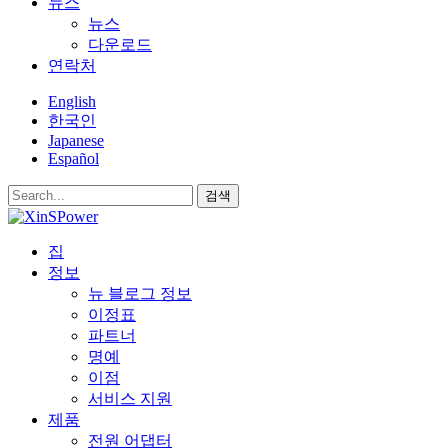
뉴스
뉴스
다운로드
연락처
English
한국인
Japanese
Español
검색
집
정보
뉴 블로그 정보
이정표
파트너
명예
이점
서비스 지원
제품
전원 어댑터