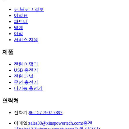
뉴 블로그 정보
이정표
파트너
명예
이점
서비스 지원
제품
전원 어댑터
USB 충전기
전원 패널
무선 충전기
다기능 충전기
연락처
전화기:
86-157 7907 7897
이메일:
sales30@xinspowertech.com(충전