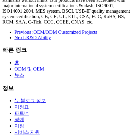
standards without limits. Our products have been accredited with
major international system certifications &ndash; ISO9001,
ISO14001 2004, MES system, BSCI, USB-IF.quality management
system certification, CB, CE, UL, ETL, CSA, FCC, RoHS, BS,
RCM, SAA, C-Tick, CCC, CCEE, CNAS, etc.
Previous :
OEM/ODM Customized Projects
Next :
R&D Ability
빠른 링크
홈
ODM 및 OEM
뉴스
정보
뉴 블로그 정보
이정표
파트너
명예
이점
서비스 지원