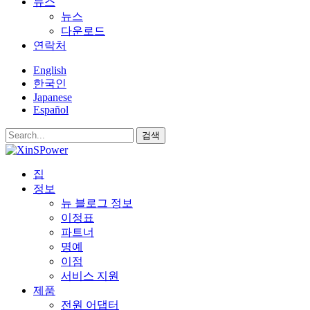
뉴스
뉴스
다운로드
연락처
English
한국인
Japanese
Español
검색
집
정보
뉴 블로그 정보
이정표
파트너
명예
이점
서비스 지원
제품
전원 어댑터