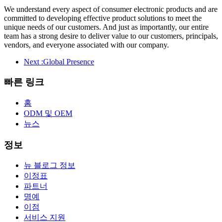
We understand every aspect of consumer electronic products and are
committed to developing effective product solutions to meet the
unique needs of our customers. And just as importantly, our entire
team has a strong desire to deliver value to our customers, principals,
vendors, and everyone associated with our company.
Next :
Global Presence
빠른 링크
홈
ODM 및 OEM
뉴스
정보
뉴 블로그 정보
이정표
파트너
명예
이점
서비스 지원