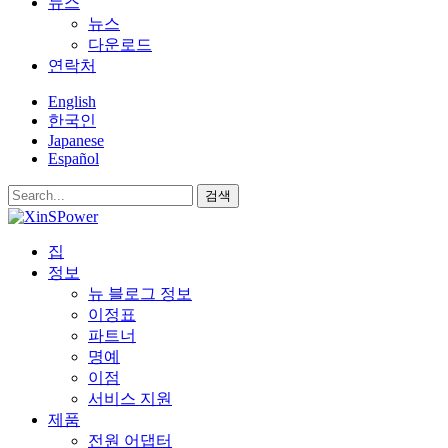
뉴스
뉴스
다운로드
연락처
English
한국인
Japanese
Español
검색
집
정보
뉴 블로그 정보
이정표
파트너
명예
이점
서비스 지원
제품
전원 어댑터