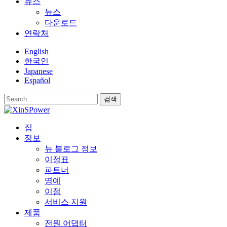
뉴스
뉴스
다운로드
연락처
English
한국인
Japanese
Español
검색
집
정보
뉴 블로그 정보
이정표
파트너
명예
이점
서비스 지원
제품
전원 어댑터