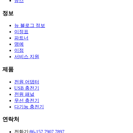
뉴스
정보
뉴 블로그 정보
이정표
파트너
명예
이점
서비스 지원
제품
전원 어댑터
USB 충전기
전원 패널
무선 충전기
다기능 충전기
연락처
전화기:
86-157 7907 7897