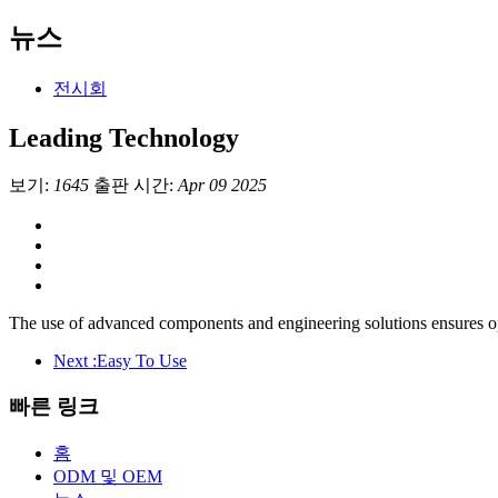
뉴스
전시회
Leading Technology
보기:
1645
출판 시간:
Apr 09 2025
The use of advanced components and engineering solutions ensures op
Next :
Easy To Use
빠른 링크
홈
ODM 및 OEM