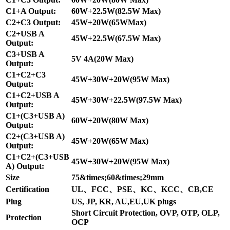
C1+A Output:
60W+22.5W(82.5W Max)
C2+C3 Output:
45W+20W(65WMax)
C2+USB A
45W+22.5W(67.5W Max)
Output:
C3+USB A
5V 4A(20W Max)
Output:
C1+C2+C3
45W+30W+20W(95W Max)
Output:
C1+C2+USB A
45W+30W+22.5W(97.5W Max)
Output:
C1+(C3+USB A)
60W+20W(80W Max)
Output:
C2+(C3+USB A)
45W+20W(65W Max)
Output:
C1+C2+(C3+USB
45W+30W+20W(95W Max)
A) Output:
Size
75&times;60&times;29mm
Certification
UL、FCC、PSE、KC、KCC、CB,CE
Plug
US, JP, KR, AU,EU,UK plugs
Short Circuit Protection, OVP, OTP, OLP,
Protection
OCP