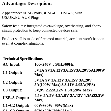
Advantages Description:
Appearance: 4USB Ports(3USB-C+1USB-A) with
US,UK,EU,AUS Plugs.
Safety features: integrated over-voltage, overheating, and short-
circuit protection to keep connected devices safe.
Product shell is made of fireproof material, accident won't happen
even at complex situations.
Technical Specifications
AC Input:
100~240V，50Hz/60Hz
5V3A,9V3A,12V3A,15V3A,20V5A(100W
C1 Output:
Max)
5V3A,9V 3A,12V 3A,15V 3A,20V
C2 Output:
5A(100W Max) 3.3-11V 4.05A(PPS)
C3 Output:
5V,9V 2.22A,12V 1.5A(20W Max)
4.5V 5A,5V 4.5A,9V 2A,12V 1.5A(22.5W
USB-A Output:
Max)
C1+C2 Output:
60W+30W=90W(Max)
C1+C3 Output:
60W+20W(80W Max)