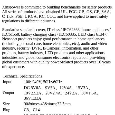
Xinspower is committed to building benchmarks for safety products.
All series of products have obtained UL, FCC, CB, GS, CE, SAA,
C-Tick, PSE, UKCA, KC, CCC, and have applied to meet safety
regulations in different industries.
Standards: standards cover, IT class / IEC62368, home appliances /
IEC61558, battery charging class / IEC60335, LED class 61347;
Neosport products enjoy good performance in home appliances
(including personal care, home electronics, etc.), audio and video
industry, security (DVR, IPCamera), information, and other
products, battery industry, LED products and other applications
industries and global consumer electronics reputation, providing
global customers with quality power-related products over 16 years
of experience.
Technical Specifications
Input
100~240V, 50Hz/60Hz
DC 5V6A、9V5A、12V4A、15V3A、
Output
19V2.52A、20V2.4A、24V2A、30V1.5A、
36V1.33A
Size
90&times;48&times;32.5mm
Plug
C8、C14