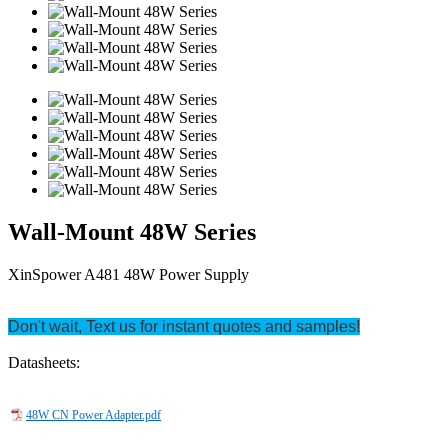
Wall-Mount 48W Series
XinSpower A481 48W Power Supply
Don't wait, Text us for instant quotes and samples!
Datasheets:
48W CN Power Adapter.pdf