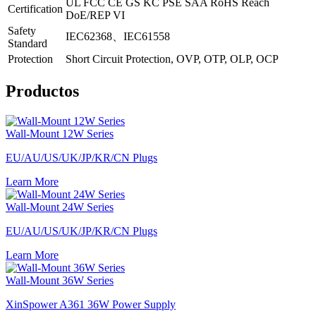
UL FCC CE GS KC PSE SAA RoHS Reach
Certification
DoE/REP VI
Safety
IEC62368、IEC61558
Standard
Protection
Short Circuit Protection, OVP, OTP, OLP, OCP
Productos
Wall-Mount 12W Series
EU/AU/US/UK/JP/KR/CN Plugs
Learn More
Wall-Mount 24W Series
EU/AU/US/UK/JP/KR/CN Plugs
Learn More
Wall-Mount 36W Series
XinSpower A361 36W Power Supply