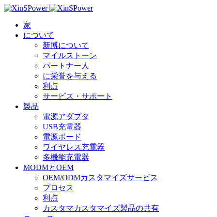
家
について
新博について
マイルストーン
パートナー人
に栄誉を与える
利点
サービス・サポート
製品
電源アダプタ
USB充電器
電源ボード
ワイヤレス充電器
多機能充電器
MODMとOEM
OEM/ODMカスタマイズサービス
プロセス
利点
カスタマカスタマイズ製品の共有