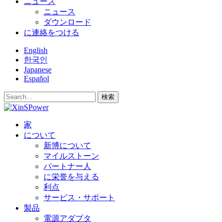
ニュース
ニュース
ダウンロード
に連絡をつける
English
한국인
Japanese
Español
検索
家
について
新博について
マイルストーン
パートナー人
に栄誉を与える
利点
サービス・サポート
製品
電源アダプタ