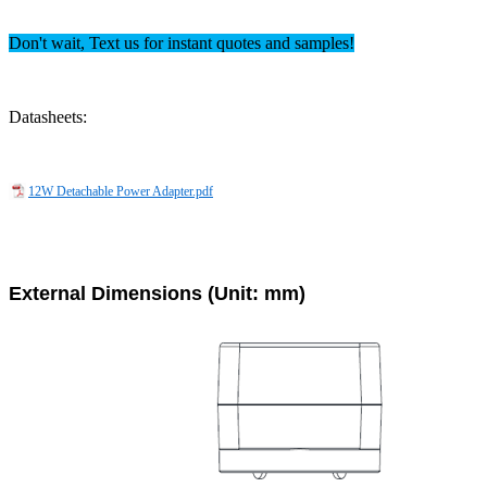
Don't wait, Text us for instant quotes and samples!
Datasheets:
12W Detachable Power Adapter.pdf
External Dimensions (Unit: mm)