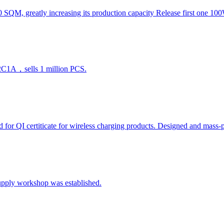
 SQM, greatly increasing its production capacity Release first one 
2C1A，sells 1 million PCS.
or QI certiticate for wireless charging products. Designed and mas
pply workshop was established.