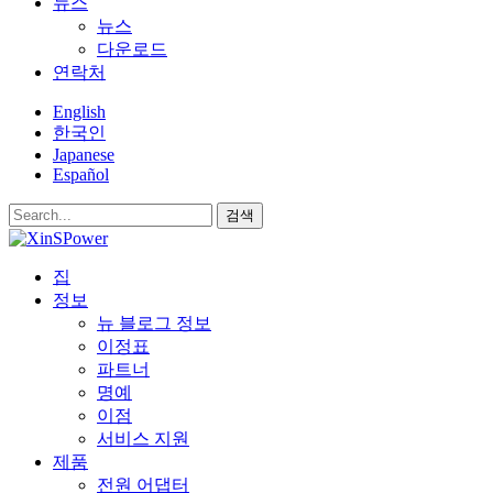
뉴스
뉴스
다운로드
연락처
English
한국인
Japanese
Español
검색
집
정보
뉴 블로그 정보
이정표
파트너
명예
이점
서비스 지원
제품
전원 어댑터