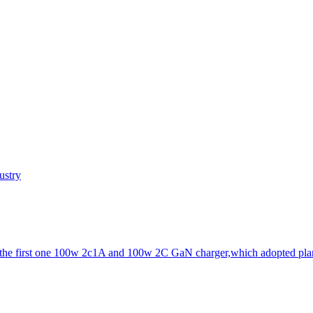
ustry
d the first one 100w 2c1A and 100w 2C GaN charger,which adopted pla