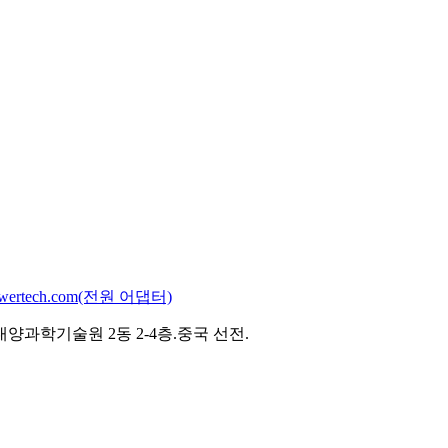
powertech.com(전원 어댑터)
과학기술원 2동 2-4층.중국 선전.