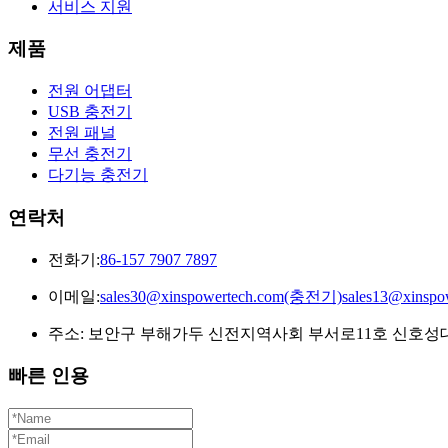
서비스 지원
제품
전원 어댑터
USB 충전기
전원 패널
무선 충전기
다기능 충전기
연락처
전화기:
86-157 7907 7897
이메일:
sales30@xinspowertech.com(충전기)sales13@xins
주소: 보안구 부해가두 신전지역사회 부서로11호 신호성대양
빠른 인용