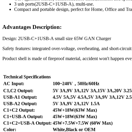
3 usb ports(2USB-C+1USB-A), multi-use.
Compact and portable design, perfect for Home, Office and Tra
Advantages Description:
Design: 2USB-C+1USB-A small size 65W GAN Charger
Safety features: integrated over-voltage, overheating, and short-circui
Product shell is made of fireproof material, accident won't happen eve
Technical Specifications
AC Input:
100~240V，50Hz/60Hz
C1,C2 Output:
5V 3A,9V 3A,12V 3A,15V 3A,20V 3.2
USB-A1 Output:
4.5V 5A,5V 4.5A,5V 3A,9V 3A,12V 2.
USB-A2 Output:
5V 3A,9V 2A,12V 1.5A
C1+C2 Output:
45W+18W(63W Max)
C1+USB-A Output:
45W+18W(63W Max)
C1+C2+USB-A Output:
45W+7.5W+7.5W (60W Max)
Color:
White,Black or OEM