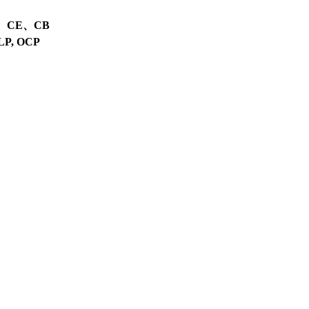
、CE、CB
OLP, OCP