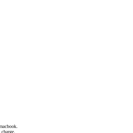
 macbook.
d charge.