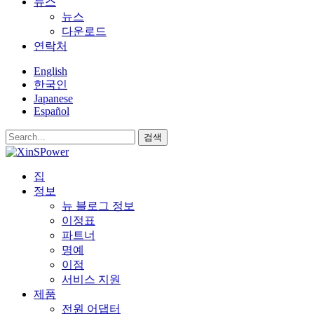
뉴스
뉴스
다운로드
연락처
English
한국인
Japanese
Español
검색
집
정보
뉴 블로그 정보
이정표
파트너
명예
이점
서비스 지원
제품
전원 어댑터