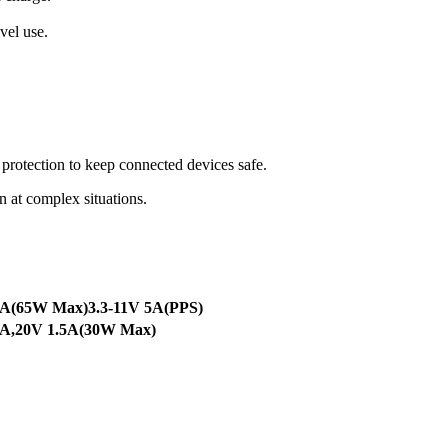
vel use.
t protection to keep connected devices safe.
n at complex situations.
5A(65W Max)3.3-11V 5A(PPS)
5A,20V 1.5A(30W Max)