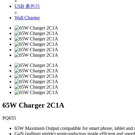
»
USB 충전기
»
Wall Charger
65W Charger 2C1A
PQ655
65W Maximum Output compatible for smart phone, tablet and
GaN (gallium nitride) semiconductors inside,efficient and spee