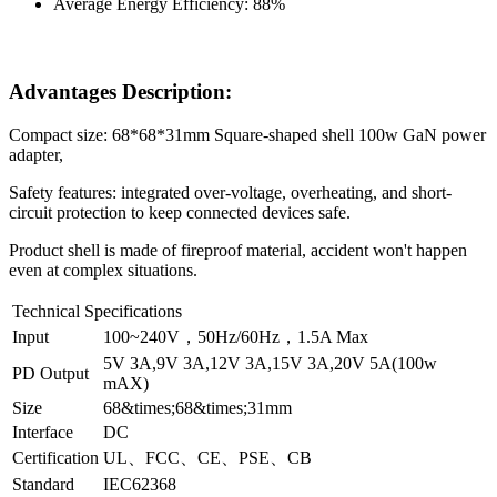
Average Energy Efficiency: 88%
Advantages Description:
Compact size: 68*68*31mm Square-shaped shell 100w GaN power
adapter,
Safety features: integrated over-voltage, overheating, and short-
circuit protection to keep connected devices safe.
Product shell is made of fireproof material, accident won't happen
even at complex situations.
Technical Specifications
Input
100~240V，50Hz/60Hz，1.5A Max
5V 3A,9V 3A,12V 3A,15V 3A,20V 5A(100w
PD Output
mAX)
Size
68&times;68&times;31mm
Interface
DC
Certification
UL、FCC、CE、PSE、CB
Standard
IEC62368