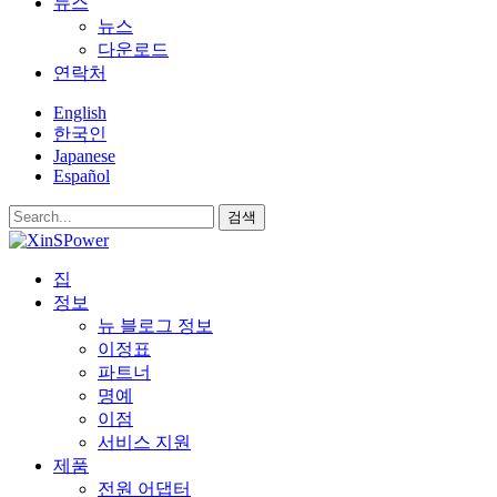
뉴스
뉴스
다운로드
연락처
English
한국인
Japanese
Español
검색
집
정보
뉴 블로그 정보
이정표
파트너
명예
이점
서비스 지원
제품
전원 어댑터