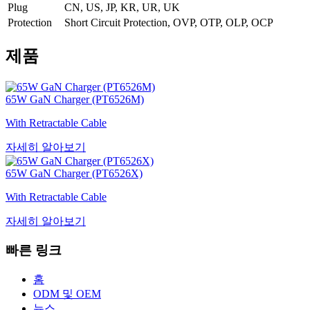
Plug
CN, US, JP, KR, UR, UK
Protection
Short Circuit Protection, OVP, OTP, OLP, OCP
제품
65W GaN Charger (PT6526M)
With Retractable Cable
자세히 알아보기
65W GaN Charger (PT6526X)
With Retractable Cable
자세히 알아보기
빠른 링크
홈
ODM 및 OEM
뉴스