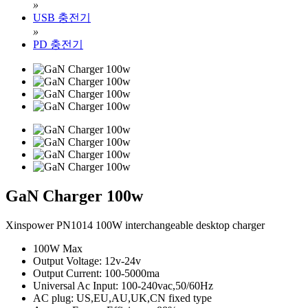
»
USB 충전기
»
PD 충전기
GaN Charger 100w
Xinspower PN1014 100W interchangeable desktop charger
100W Max
Output Voltage: 12v-24v
Output Current: 100-5000ma
Universal Ac Input: 100-240vac,50/60Hz
AC plug: US,EU,AU,UK,CN fixed type