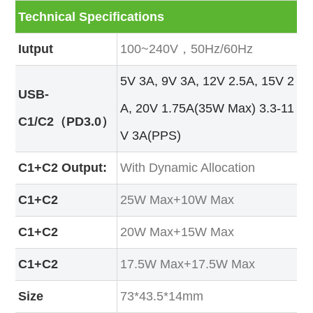
Technical Specifications
Iutput
100~240V，50Hz/60Hz
5V 3A, 9V 3A, 12V 2.5A, 15V 2
USB-
A, 20V 1.75A(35W Max) 3.3-11
C1/C2（PD3.0）
V 3A(PPS)
C1+C2 Output:
With Dynamic Allocation
C1+C2
25W Max+10W Max
C1+C2
20W Max+15W Max
C1+C2
17.5W Max+17.5W Max
Size
73*43.5*14mm