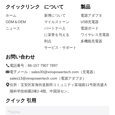
クイックリンク
について
製品
ホーム
新博について
電源アダプタ
ODM＆OEM
マイルストーン
USB充電器
ニュース
パートナー人
電源ボード
に栄誉を与える
ワイヤレス充電器
利点
多機能充電器
サービス・サポート
お問い合わせ
電話番号：
86-157 7907 7897
電子メール：
sales30@xinspowertech.com（充電器）
sales13@xinspowertech.com（電源アダプタ）
住所：宝安区富海街道新田コミュニティ富瑞路11号新浩盛大
陽科学技術園2棟2-4階。中国深セン。
クイック 引用