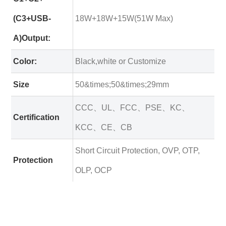
(C3+USB-
18W+18W+15W(51W Max)
A)Output:
Color:
Black,white or Customize
Size
50&times;50&times;29mm
CCC、UL、FCC、PSE、KC、
Certification
KCC、CE、CB
Short Circuit Protection, OVP, OTP,
Protection
OLP, OCP