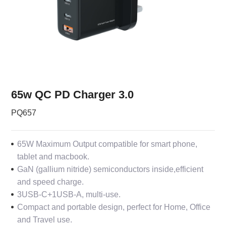
65w QC PD Charger 3.0
PQ657
65W Maximum Output compatible for smart phone,
tablet and macbook.
GaN (gallium nitride) semiconductors inside,efficient
and speed charge.
3USB-C+1USB-A, multi-use.
Compact and portable design, perfect for Home, Office
and Travel use.