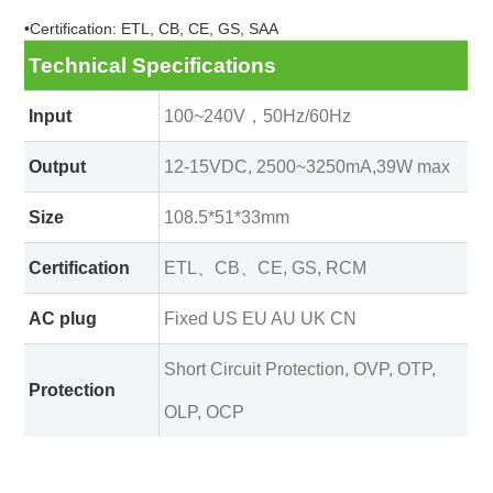
•Certification: ETL, CB, CE, GS, SAA
Technical Specifications
Input
100~240V，50Hz/60Hz
Output
12-15VDC, 2500~3250mA,39W max
Size
108.5*51*33mm
Certification
ETL、CB、CE, GS, RCM
AC plug
Fixed US EU AU UK CN
Short Circuit Protection, OVP, OTP,
Protection
OLP, OCP