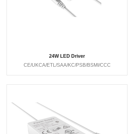
24W LED Driver
CE/UKCA/ETL/SAA/KC/PSB/BSMI/CCC