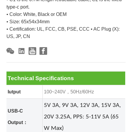
type-c port.
• Color: White, Black or OEM
• Size: 65x54x34mm
• Certification: UL, FCC, CB, PSE, CCC • AC Plug (X):
US, JP, CN
Technical Specifications
Iutput
100~240V，50Hz/60Hz
5V 3A, 9V 3A, 12V 3A, 15V 3A,
USB-C
20V 3.25A,
PPS: 5-11V 5A (65
Output：
W Max)