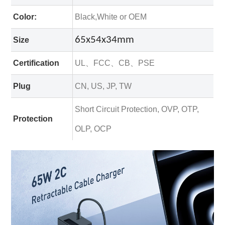
Color:
Black,White or OEM
65x54x34mm
Size
Certification
UL、FCC、CB、PSE
Plug
CN, US, JP, TW
Short Circuit Protection, OVP, OTP,
Protection
OLP, OCP