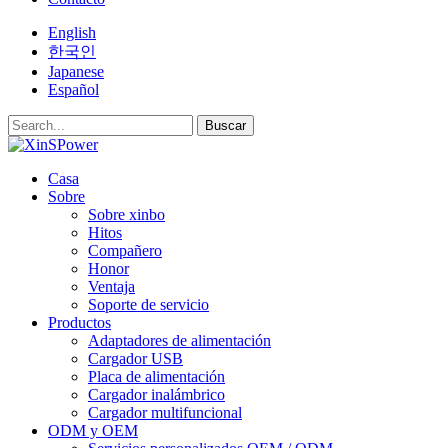
English
한국인
Japanese
Español
Buscar
Casa
Sobre
Sobre xinbo
Hitos
Compañero
Honor
Ventaja
Soporte de servicio
Productos
Adaptadores de alimentación
Cargador USB
Placa de alimentación
Cargador inalámbrico
Cargador multifuncional
ODM y OEM