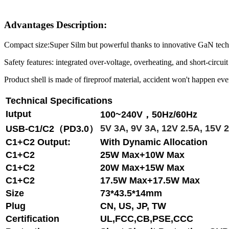
Advantages Description:
Compact size:Super Silm but powerful thanks to innovative GaN tec
Safety features: integrated over-voltage, overheating, and short-circui
Product shell is made of fireproof material, accident won't happen eve
Technical Specifications
Iutput
100~240V，50Hz/60Hz
5V 3A, 9V 3A, 12V 2.5A, 15V 
USB-C1/C2（PD3.0）
C1+C2 Output:
With Dynamic Allocation
C1+C2
25W Max+10W Max
C1+C2
20W Max+15W Max
C1+C2
17.5W Max+17.5W Max
Size
73*43.5*14mm
Plug
CN, US, JP, TW
Certification
UL,FCC,CB,PSE,CCC