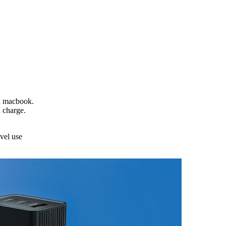
d macbook.
d charge.
vel use