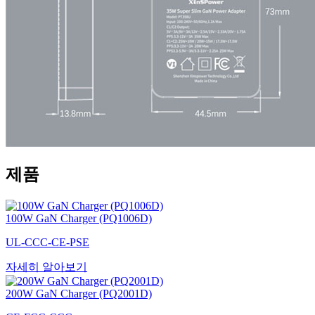
제품
100W GaN Charger (PQ1006D)
UL-CCC-CE-PSE
자세히 알아보기
200W GaN Charger (PQ2001D)