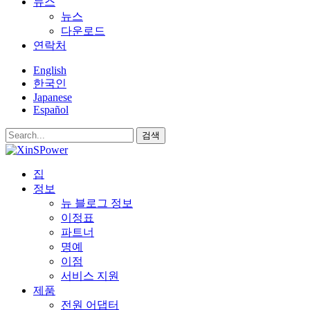
뉴스
뉴스
다운로드
연락처
English
한국인
Japanese
Español
검색
집
정보
뉴 블로그 정보
이정표
파트너
명예
이점
서비스 지원
제품
전원 어댑터