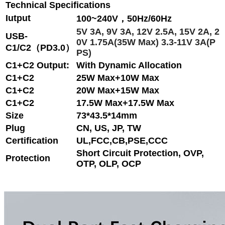
Technical Specifications
Iutput
100~240V，50Hz/60Hz
5V 3A, 9V 3A, 12V 2.5A, 15V 2A, 2
USB-
0V 1.75A(35W Max) 3.3-11V 3A(P
C1/C2（PD3.0）
PS)
C1+C2 Output:
With Dynamic Allocation
C1+C2
25W Max+10W Max
C1+C2
20W Max+15W Max
C1+C2
17.5W Max+17.5W Max
Size
73*43.5*14mm
Plug
CN, US, JP, TW
Certification
UL,FCC,CB,PSE,CCC
Short Circuit Protection, OVP,
Protection
OTP, OLP, OCP