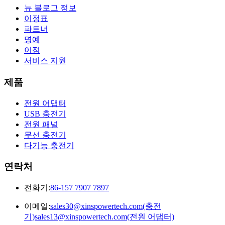
뉴 블로그 정보
이정표
파트너
명예
이점
서비스 지원
제품
전원 어댑터
USB 충전기
전원 패널
무선 충전기
다기능 충전기
연락처
전화기:
86-157 7907 7897
이메일:
sales30@xinspowertech.com(충전
기)sales13@xinspowertech.com(전원 어댑터)