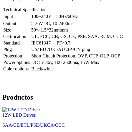
Technical Specifications
Input
100~240V，50Hz/60Hz
Output
5-36VDC, 10-2400ma
Size
59*41.5*32mmmm
Certification
UL, FCC, CB, GS, CE, PSE, SAA, RCM, CCC
Standard
IEC61347 PF>0.7
Plug
US/ EU /UK /AU /JP /CN plug
Protection
Short Circuit Protection, OVP, OTP, OLP, OCP
Power options
DC 5v-36v, 100-2500ma, 15W Max
Color options
Black/white
Productos
12W LED Driver
SAA/CE/ETL/PSE/UKCA/CCC