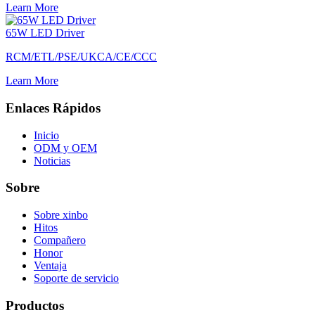
Learn More
65W LED Driver
RCM/ETL/PSE/UKCA/CE/CCC
Learn More
Enlaces Rápidos
Inicio
ODM y OEM
Noticias
Sobre
Sobre xinbo
Hitos
Compañero
Honor
Ventaja
Soporte de servicio
Productos