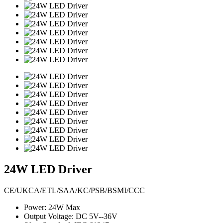
24W LED Driver
CE/UKCA/ETL/SAA/KC/PSB/BSMI/CCC
Power: 24W Max
Output Voltage: DC 5V--36V