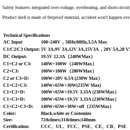
Safety features: integrated over-voltage, overheating, and short-circui
Product shell is made of fireproof material, accident won't happen eve
Technical Specifications
AC Input
100~240V，50Hz/60Hz,3.5A Max
C1/C2/C3 Output:
5V 3A,9V 3A,12V 3A,15V3A，20V 5A,28
DC Output:
19.5V 12.3A（240WMax）
C1+C2 or C3:
140W+100W（240WMax）
C2+C3:
100W+100W（200WMax）
C2 or C3+D:
100W+20V 6.5A (230W Max）
C1+C2+C3:
140W+65W+30W(235W Max)
C1+C2+D:
100W+65W+19.5V 3.33A (230WMax）
C1+C3+D:
100W+65W+19.5V 3.33A (230WMax）
C1+C2+C3+D:
140W+65W+30W+off（235WMax）
Color:
Black,white or Customize
Size:
72&times;31&times;140mm
Certification:
CCC、UL、FCC、PSE、CE、CB、PSE