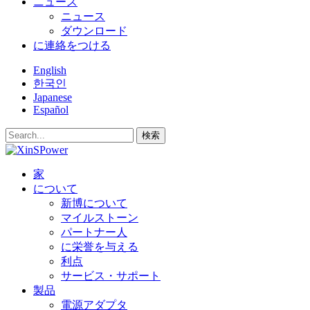
ニュース
ニュース
ダウンロード
に連絡をつける
English
한국인
Japanese
Español
検索
家
について
新博について
マイルストーン
パートナー人
に栄誉を与える
利点
サービス・サポート
製品
電源アダプタ