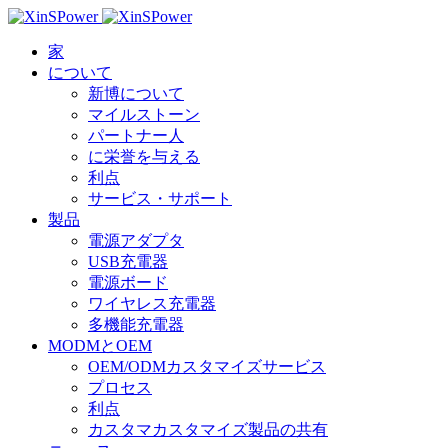
家
について
新博について
マイルストーン
パートナー人
に栄誉を与える
利点
サービス・サポート
製品
電源アダプタ
USB充電器
電源ボード
ワイヤレス充電器
多機能充電器
MODMとOEM
OEM/ODMカスタマイズサービス
プロセス
利点
カスタマカスタマイズ製品の共有