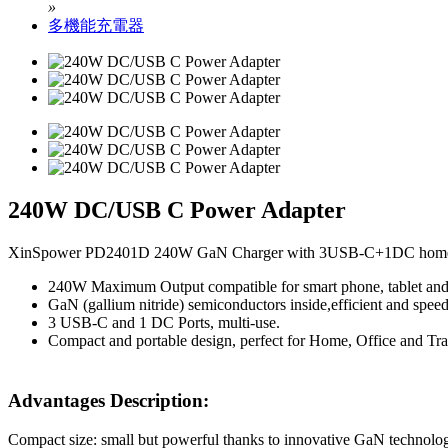
»
多機能充電器
240W DC/USB C Power Adapter
XinSpower PD2401D 240W GaN Charger with 3USB-C+1DC home
240W Maximum Output compatible for smart phone, tablet an
GaN (gallium nitride) semiconductors inside,efficient and spee
3 USB-C and 1 DC Ports, multi-use.
Compact and portable design, perfect for Home, Office and Tra
Advantages Description:
Compact size: small but powerful thanks to innovative GaN technolo