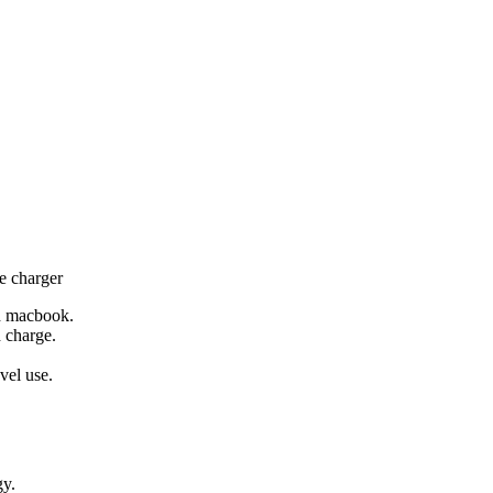
 charger
d macbook.
d charge.
vel use.
gy.