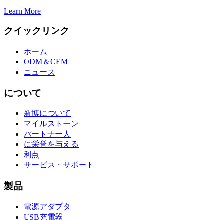
Learn More
クイックリンク
ホーム
ODM＆OEM
ニュース
について
新博について
マイルストーン
パートナー人
に栄誉を与える
利点
サービス・サポート
製品
電源アダプタ
USB充電器