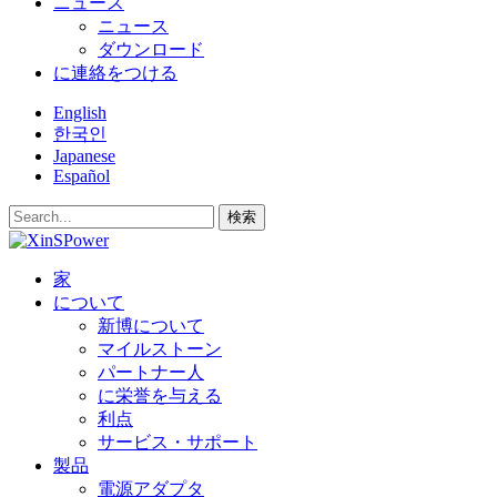
ニュース
ニュース
ダウンロード
に連絡をつける
English
한국인
Japanese
Español
検索
家
について
新博について
マイルストーン
パートナー人
に栄誉を与える
利点
サービス・サポート
製品
電源アダプタ