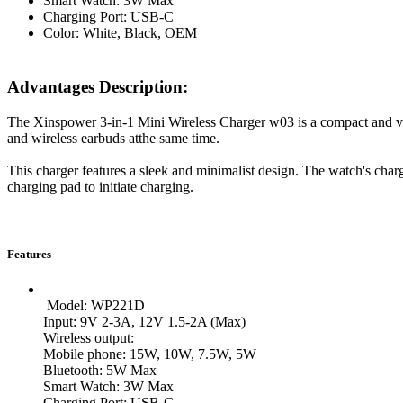
Smart Watch: 3W Max
Charging Port: USB-C
Color: White, Black, OEM
Advantages Description:
The Xinspower 3-in-1 Mini Wireless Charger w03 is a compact and vers
and wireless earbuds atthe same time.
This charger features a sleek and minimalist design. The watch's char
charging pad to initiate charging.
Features
Model: WP221D
Input: 9V 2-3A, 12V 1.5-2A (Max)
Wireless output:
Mobile phone: 15W, 10W, 7.5W, 5W
Bluetooth: 5W Max
Smart Watch: 3W Max
Charging Port: USB-C