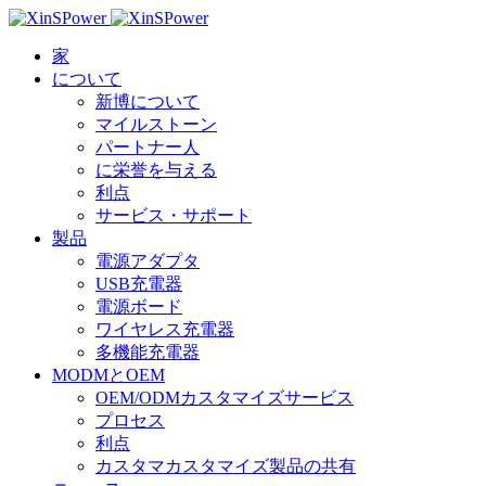
家
について
新博について
マイルストーン
パートナー人
に栄誉を与える
利点
サービス・サポート
製品
電源アダプタ
USB充電器
電源ボード
ワイヤレス充電器
多機能充電器
MODMとOEM
OEM/ODMカスタマイズサービス
プロセス
利点
カスタマカスタマイズ製品の共有