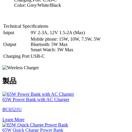
Color: Grey/White/Black
Technical Specifications
Iutput
9V 2-3A, 12V 1.5-2A (Max)
Mobile phone: 15W, 10W, 7.5W, 5W
Output
Bluetooth: 5W Max
Smart Watch: 3W Max
Charging Port
USB-C
製品
65W Power Bank with AC Charger
BC6521U
Learn More
65W Quick Charge Power Bank