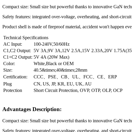
Compact size: Small size but powerful thanks to innovative GaN tech
Safety features: integrated over-voltage, overheating, and short-circui
Product shell is made of fireproof material, accident won't happen eve
Technical Specifications
AC Input:
100-240V,50/60Hz
C1,C2 Output:
5V 3A,9V 3A,12V 2.5A,15V 2.33A,20V 1.75A(35
C1+C2 Output:
5V 4A (20W Max)
Color:
White,Black or OEM
Size:
40.5&times;40&times;28mm
Certification:
CCC、PSE、CB、UL、FCC、CE、ERP
Plug
CN, US, JP, KR, EU, UK, AU
Protection
Short Circuit Protection, OVP, OTP, OLP, OCP
Advantages Description:
Compact size: Small size but powerful thanks to innovative GaN tech
Safety features: integrated over-voltage, overheating, and short-circui