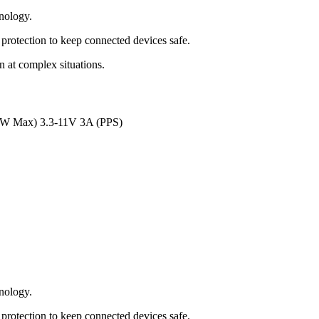
nology.
t protection to keep connected devices safe.
n at complex situations.
W Max) 3.3-11V 3A (PPS)
nology.
t protection to keep connected devices safe.