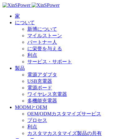
家
について
新博について
マイルストーン
パートナー人
に栄誉を与える
利点
サービス・サポート
製品
電源アダプタ
USB充電器
電源ボード
ワイヤレス充電器
多機能充電器
MODMとOEM
OEM/ODMカスタマイズサービス
プロセス
利点
カスタマカスタマイズ製品の共有