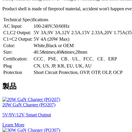
Product shell is made of fireproof material, accident won't happen eve
Technical Specifications
AC Input:
100-240V,50/60Hz
C1,C2 Output:
5V 3A,9V 3A,12V 2.5A,15V 2.33A,20V 1.75A(35
C1+C2 Output:
5V 4A (20W Max)
Color:
White,Black or OEM
Size:
40.5&times;40&times;28mm
Certification:
CCC、PSE、CB、UL、FCC、CE、ERP
Plug
CN, US, JP, KR, EU, UK, AU
Protection
Short Circuit Protection, OVP, OTP, OLP, OCP
製品
20W GaN Charger (PQ207)
5V/9V/12V Smart Output
Learn More