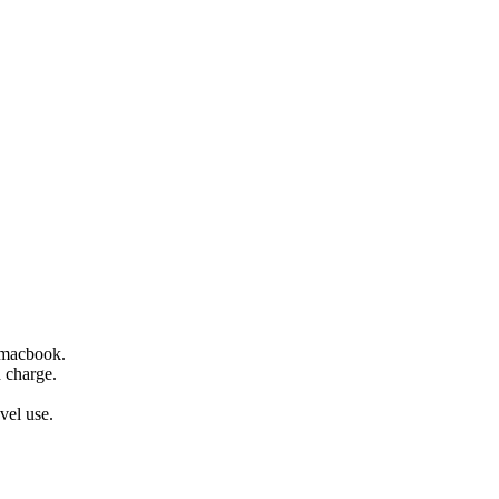
 macbook.
d charge.
vel use.