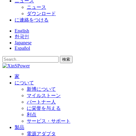
ニュース
ニュース
ダウンロード
に連絡をつける
English
한국인
Japanese
Español
検索
家
について
新博について
マイルストーン
パートナー人
に栄誉を与える
利点
サービス・サポート
製品
電源アダプタ