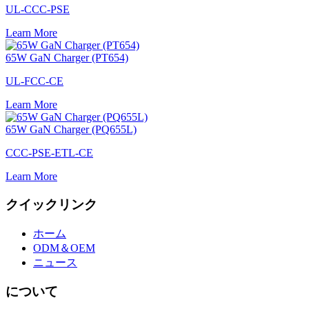
UL-CCC-PSE
Learn More
65W GaN Charger (PT654)
UL-FCC-CE
Learn More
65W GaN Charger (PQ655L)
CCC-PSE-ETL-CE
Learn More
クイックリンク
ホーム
ODM＆OEM
ニュース
について