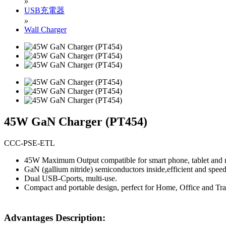
»
USB充電器
»
Wall Charger
45W GaN Charger (PT454)
CCC-PSE-ETL
45W Maximum Output compatible for smart phone, tablet and
GaN (gallium nitride) semiconductors inside,efficient and spee
Dual USB-Cports, multi-use.
Compact and portable design, perfect for Home, Office and Tra
Advantages Description: