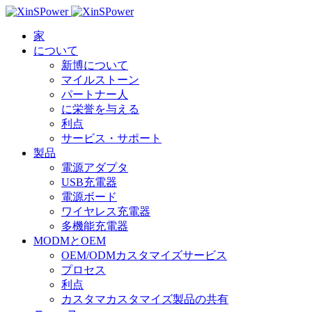
家
について
新博について
マイルストーン
パートナー人
に栄誉を与える
利点
サービス・サポート
製品
電源アダプタ
USB充電器
電源ボード
ワイヤレス充電器
多機能充電器
MODMとOEM
OEM/ODMカスタマイズサービス
プロセス
利点
カスタマカスタマイズ製品の共有