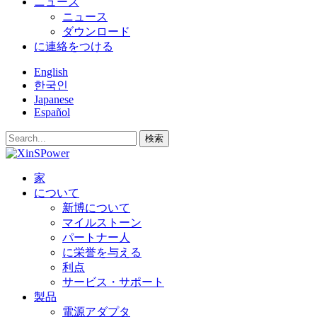
ニュース
ニュース
ダウンロード
に連絡をつける
English
한국인
Japanese
Español
検索
家
について
新博について
マイルストーン
パートナー人
に栄誉を与える
利点
サービス・サポート
製品
電源アダプタ