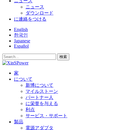
ニュース
ニュース
ダウンロード
に連絡をつける
English
한국인
Japanese
Español
検索
家
について
新博について
マイルストーン
パートナー人
に栄誉を与える
利点
サービス・サポート
製品
電源アダプタ