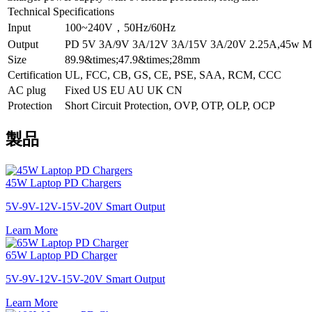
Technical Specifications
Input
100~240V，50Hz/60Hz
Output
PD 5V 3A/9V 3A/12V 3A/15V 3A/20V 2.25A,45w M
Size
89.9&times;47.9&times;28mm
Certification
UL, FCC, CB, GS, CE, PSE, SAA, RCM, CCC
AC plug
Fixed US EU AU UK CN
Protection
Short Circuit Protection, OVP, OTP, OLP, OCP
製品
45W Laptop PD Chargers
5V-9V-12V-15V-20V Smart Output
Learn More
65W Laptop PD Charger
5V-9V-12V-15V-20V Smart Output
Learn More