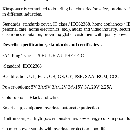
Xinspower is committed to building benchmarks for safety products.
in different industries.
Standards: standards cover, IT class / IEC62368, home appliances /
personal care, home electronics, etc.), audio and video industry, sec
electronics reputation, providing global customers with quality power
Describe specifications, standards and certificates：
•AC Plug Type : US EU UK AU PSE CCC
•Standard: IEC62368
•Certification: UL, FCC, CB, GS, CE, PSE, SAA, RCM, CCC
Power options: 5V 3A/9V 3A/12V 3A/15V 3A/20V 2.25A
Color options: Black and white
Smart chip, equipment overload automatic protection.
Built-in compact high-power transformer, low energy consumption, lo
Charger power supply with overload protection, long life.