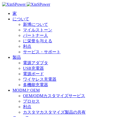
家
について
新博について
マイルストーン
パートナー人
に栄誉を与える
利点
サービス・サポート
製品
電源アダプタ
USB充電器
電源ボード
ワイヤレス充電器
多機能充電器
MODMとOEM
OEM/ODMカスタマイズサービス
プロセス
利点
カスタマカスタマイズ製品の共有