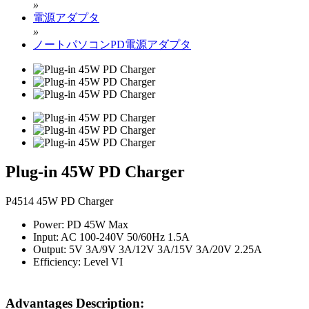
»
電源アダプタ
»
ノートパソコンPD電源アダプタ
Plug-in 45W PD Charger
P4514 45W PD Charger
Power: PD 45W Max
Input: AC 100-240V 50/60Hz 1.5A
Output: 5V 3A/9V 3A/12V 3A/15V 3A/20V 2.25A
Efficiency: Level VI
Advantages Description: