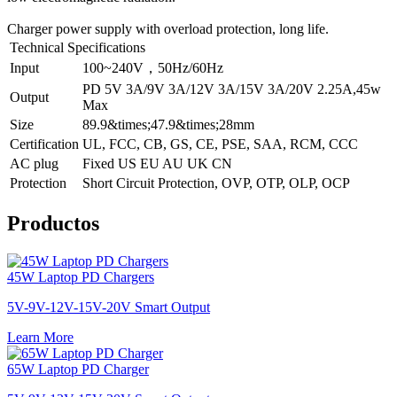
Charger power supply with overload protection, long life.
Technical Specifications
Input
100~240V，50Hz/60Hz
PD 5V 3A/9V 3A/12V 3A/15V 3A/20V 2.25A,45w
Output
Max
Size
89.9&times;47.9&times;28mm
Certification
UL, FCC, CB, GS, CE, PSE, SAA, RCM, CCC
AC plug
Fixed US EU AU UK CN
Protection
Short Circuit Protection, OVP, OTP, OLP, OCP
Productos
45W Laptop PD Chargers
5V-9V-12V-15V-20V Smart Output
Learn More
65W Laptop PD Charger