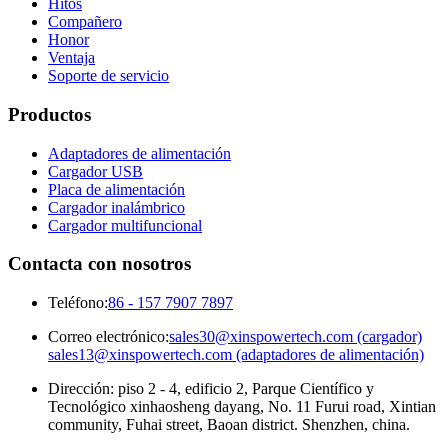
Hitos
Compañero
Honor
Ventaja
Soporte de servicio
Productos
Adaptadores de alimentación
Cargador USB
Placa de alimentación
Cargador inalámbrico
Cargador multifuncional
Contacta con nosotros
Teléfono:
86 - 157 7907 7897
Correo electrónico:
sales30@xinspowertech.com (cargador)
sales13@xinspowertech.com (adaptadores de alimentación)
Dirección: piso 2 - 4, edificio 2, Parque Científico y
Tecnológico xinhaosheng dayang, No. 11 Furui road, Xintian
community, Fuhai street, Baoan district. Shenzhen, china.