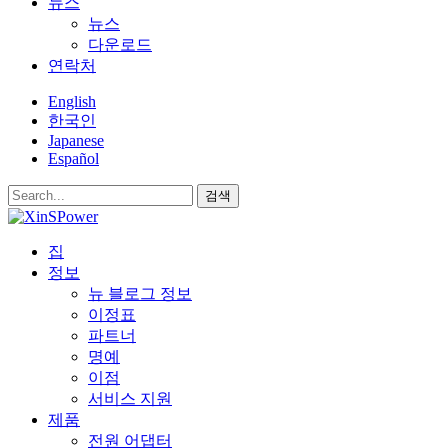
뉴스
뉴스
다운로드
연락처
English
한국인
Japanese
Español
검색
집
정보
뉴 블로그 정보
이정표
파트너
명예
이점
서비스 지원
제품
전원 어댑터