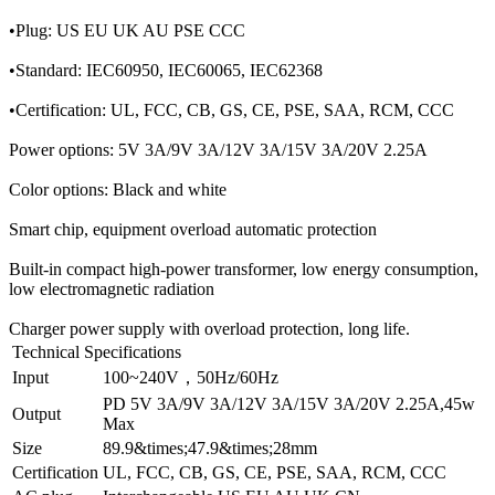
•Plug: US EU UK AU PSE CCC
•Standard: IEC60950, IEC60065, IEC62368
•Certification: UL, FCC, CB, GS, CE, PSE, SAA, RCM, CCC
Power options: 5V 3A/9V 3A/12V 3A/15V 3A/20V 2.25A
Color options: Black and white
Smart chip, equipment overload automatic protection
Built-in compact high-power transformer, low energy consumption,
low electromagnetic radiation
Charger power supply with overload protection, long life.
Technical Specifications
Input
100~240V，50Hz/60Hz
PD 5V 3A/9V 3A/12V 3A/15V 3A/20V 2.25A,45w
Output
Max
Size
89.9&times;47.9&times;28mm
Certification
UL, FCC, CB, GS, CE, PSE, SAA, RCM, CCC