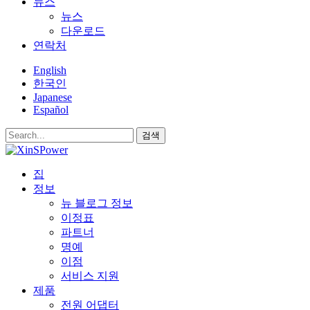
뉴스
뉴스
다운로드
연락처
English
한국인
Japanese
Español
검색
집
정보
뉴 블로그 정보
이정표
파트너
명예
이점
서비스 지원
제품
전원 어댑터