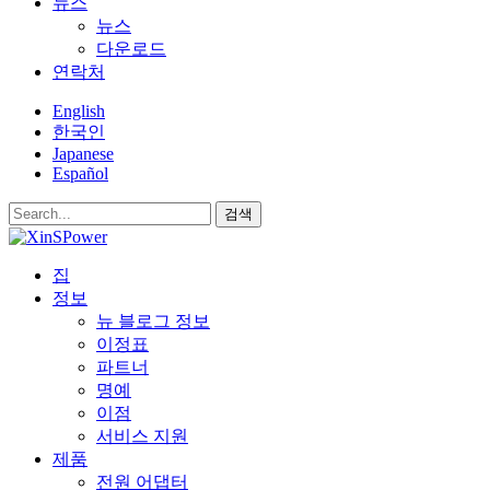
뉴스
뉴스
다운로드
연락처
English
한국인
Japanese
Español
검색
집
정보
뉴 블로그 정보
이정표
파트너
명예
이점
서비스 지원
제품
전원 어댑터