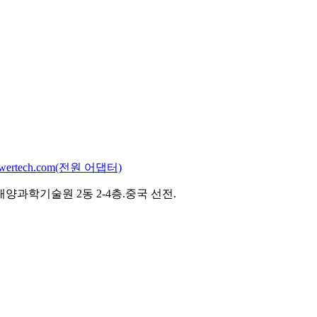
powertech.com(전원 어댑터)
과학기술원 2동 2-4층.중국 선전.