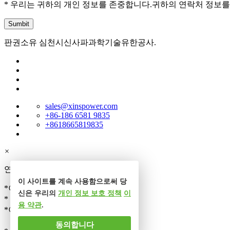
* 우리는 귀하의 개인 정보를 존중합니다.귀하의 연락처 정보를
판권소유 심천시신사파과학기술유한공사.
sales@xinspower.com
+86-186 6581 9835
+8618665819835
×
연락처
이 사이트를 계속 사용함으로써 당
*이름
신은 우리의
개인 정보 보호 정책
이
* 전화
용 약관
.
*이메일
동의합니다