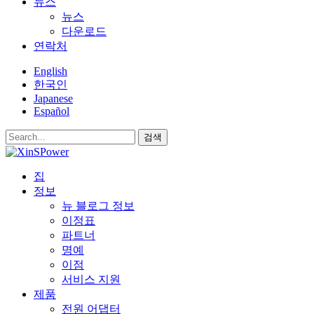
뉴스
뉴스
다운로드
연락처
English
한국인
Japanese
Español
검색
집
정보
뉴 블로그 정보
이정표
파트너
명예
이점
서비스 지원
제품
전원 어댑터