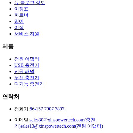
뉴 블로그 정보
이정표
파트너
명예
이점
서비스 지원
제품
전원 어댑터
USB 충전기
전원 패널
무선 충전기
다기능 충전기
연락처
전화기:
86-157 7907 7897
이메일:
sales30@xinspowertech.com(충전
기)sales13@xinspowertech.com(전원 어댑터)