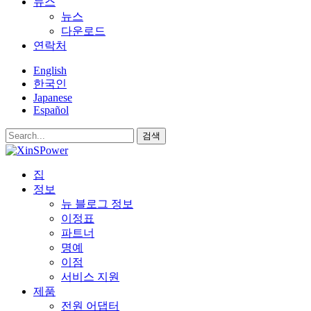
뉴스
뉴스
다운로드
연락처
English
한국인
Japanese
Español
검색
집
정보
뉴 블로그 정보
이정표
파트너
명예
이점
서비스 지원
제품
전원 어댑터