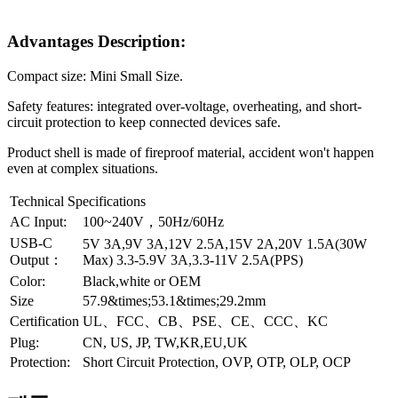
Advantages Description:
Compact size: Mini Small Size.
Safety features: integrated over-voltage, overheating, and short-
circuit protection to keep connected devices safe.
Product shell is made of fireproof material, accident won't happen
even at complex situations.
Technical Specifications
AC Input:
100~240V，50Hz/60Hz
USB-C
5V 3A,9V 3A,12V 2.5A,15V 2A,20V 1.5A(30W
Output：
Max) 3.3-5.9V 3A,3.3-11V 2.5A(PPS)
Color:
Black,white or OEM
Size
57.9&times;53.1&times;29.2mm
Certification
UL、FCC、CB、PSE、CE、CCC、KC
Plug:
CN, US, JP, TW,KR,EU,UK
Protection:
Short Circuit Protection, OVP, OTP, OLP, OCP