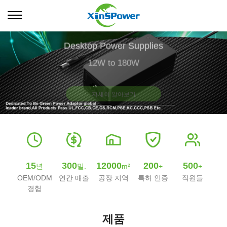
Desktop Power Supplies
12W to 180W
자세히 알아보기
15
300
12000
200
500
년
밀.
m²
+
+
OEM/ODM
연간 매출
공장 지역
특허 인증
직원들
경험
제품