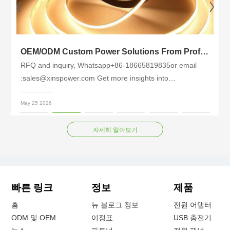
e Global Portable Charging Accessories Market
OEM/ODM Custom Power Solutions From Professional Factory Xinspower for Global LED Strips Brands
RFQ and inquiry, Whatsapp+86-18665819835or email
:sales@xinspower.com Get more insights into
industryhttps://www.xinspowertech.com/news.html The
global LED strip lighting market continues it……
May 25 2026
자세히 알아보기
빠른 링크
정보
제품
홈
뉴 블로그 정보
전원 어댑터
ODM 및 OEM
이정표
USB 충전기