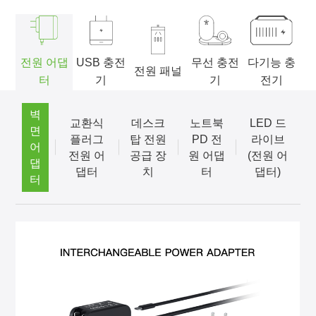
전원 어댑
USB 충전
무선 충전
다기능 충
전원 패널
터
기
기
전기
벽
교환식
데스크
노트북
LED 드
면
플러그
탑 전원
PD 전
라이브
어
전원 어
공급 장
원 어댑
(전원 어
댑
댑터
치
터
댑터)
터