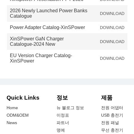
2026 Newly Launched Power Banks
DOWNLOAD
Catalogue
Power Adapter Catalog-XinSPower
DOWNLOAD
XinSPower GaN Charger
DOWNLOAD
Catalogue-2024 New
EU Version Charger Catalog-
DOWNLOAD
XinSPower
Quick Links
정보
제품
Home
뉴 블로그 정보
전원 어댑터
ODM&OEM
이정표
USB 충전기
News
파트너
전원 패널
명예
무선 충전기