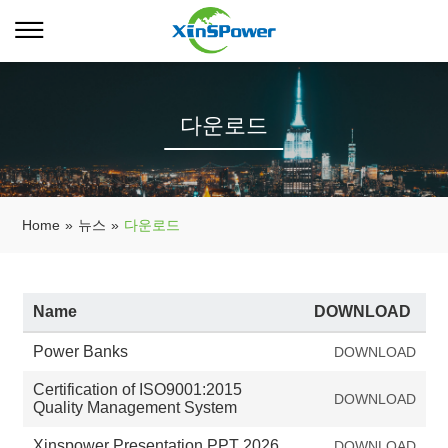
다운로드
Home
»
뉴스
»
다운로드
Name
DOWNLOAD
Power Banks
DOWNLOAD
Certification of ISO9001:2015
DOWNLOAD
Quality Management System
Xinspower Presentation PPT 2026
DOWNLOAD