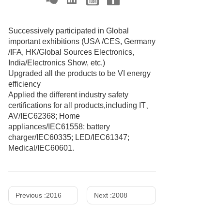
Successively participated in Global
important exhibitions (USA /CES, Germany
/IFA, HK/Global Sources Electronics,
India/Electronics Show, etc.)
Upgraded all the products to be VI energy
efficiency
Applied the different industry safety
certifications for all products,including IT、
AV/IEC62368; Home
appliances/IEC61558; battery
charger/IEC60335; LED/IEC61347;
Medical/IEC60601.
Previous :
2016
Next :
2008