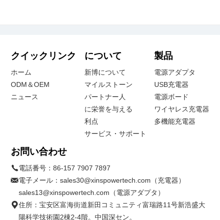
クイックリンク
について
製品
ホーム
新博について
電源アダプタ
ODM＆OEM
マイルストーン
USB充電器
ニュース
パートナー人
電源ボード
に栄誉を与える
ワイヤレス充電器
利点
多機能充電器
サービス・サポート
お問い合わせ
電話番号：
86-157 7907 7897
電子メール：
sales30@xinspowertech.com（充電器）
sales13@xinspowertech.com（電源アダプタ）
住所：宝安区富海街道新田コミュニティ富瑞路11号新浩盛大
陽科学技術園2棟2-4階。中国深セン。