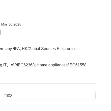
:
Mar 30 2025
ermany /IFA, HK/Global Sources Electronics,
ncluding IT、AV/IEC62368; Home appliances/IEC61558;
t :
2008