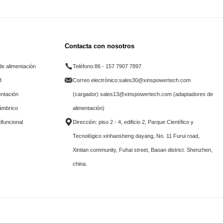
Contacta con nosotros
e alimentación
Teléfono:
86 - 157 7907 7897
B
Correo electrónico:
sales30@xinspowertech.com
entación
(cargador) sales13@xinspowertech.com (adaptadores de
lámbrico
alimentación)
ifuncional
Dirección: piso 2 - 4, edificio 2, Parque Científico y
Tecnológico xinhaosheng dayang, No. 11 Furui road,
Xintian community, Fuhai street, Baoan district. Shenzhen,
china.