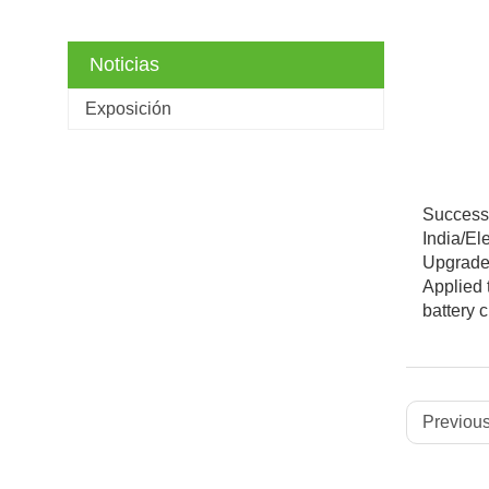
Noticias
Exposición
Successi
India/El
Upgraded
Applied 
battery
Previous