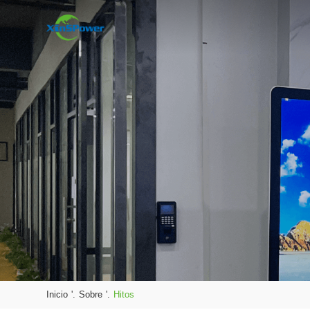
Inicio
'.
Sobre
'.
Hitos