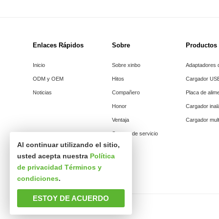
Enlaces Rápidos
Sobre
Productos
Inicio
Sobre xinbo
Adaptadores d
ODM y OEM
Hitos
Cargador US
Noticias
Compañero
Placa de alim
Honor
Cargador ina
Ventaja
Cargador mult
Soporte de servicio
Al continuar utilizando el sitio,
usted acepta nuestra
Política
de privacidad
Términos y
condiciones
.
ESTOY DE ACUERDO
Derechos de autor © Shenzhen xinsibo Technology co., Ltd.