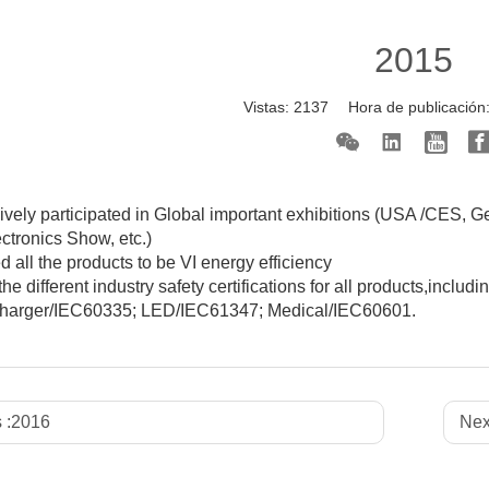
2015
Vistas:
2137
Hora de publicación
vely participated in Global important exhibitions (USA /CES, G
ectronics Show, etc.)
 all the products to be VI energy efficiency
the different industry safety certifications for all products,i
 charger/IEC60335; LED/IEC61347; Medical/IEC60601.
 :
2016
Nex