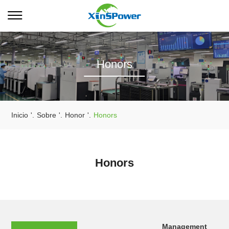
Honors
Inicio
'.
Sobre
'.
Honor
'.
Honors
Honors
Management