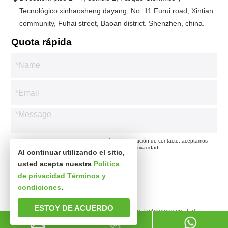
Tecnológico xinhaosheng dayang, No. 11 Furui road, Xintian
community, Fuhai street, Baoan district. Shenzhen, china.
Quota rápida
* Respetamos su privacidad. Cuando envía su información de contacto, aceptamos
contactarlo solo de acuerdo con nuestra
Política de privacidad.
Al continuar utilizando el sitio,
usted acepta nuestra
Política
de privacidad
Términos y
condiciones
.
ESTOY DE ACUERDO
Derechos de autor © Shenzhen xinsibo Technology co., Ltd.