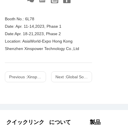
Booth No.: 6L78
Date: Apr. 11-14,2023, Phase 1
Date:Apr. 18-21,2023, Phase 2
Location: AsiaWorld-Expo Hong Kong
Shenzhen Xinspower Technology Co.,Ltd
Previous :
Xinspower 2023 IFA Booth No.: Hall 15.1-163
Next :
Global Sources Electronics, April 2018
クイックリンク
について
製品