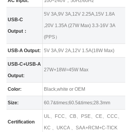
AC Input:
100~240V，50Hz/60Hz
5V 3A,9V 3A,12V 2.25A,15V 1.8A
USB-C
,20V 1.35A (27W Max) 3.3-16V 3A
Output：
(PPS）
USB-A Output:
5V 3A,9V 2A,12V 1.5A(18W Max)
USB-C+USB-A
27W+18W=45W Max
Output:
Color:
Black,white or OEM
Size:
60.7&times;60.5&times;28.3mm
UL、FCC、CB、PSE、CE、CCC、
Certification
KC 、UKCA 、SAA+RCM+C-TICK