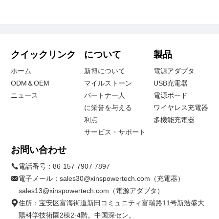
クイックリンク
について
製品
ホーム
新博について
電源アダプタ
ODM＆OEM
マイルストーン
USB充電器
ニュース
パートナー人
電源ボード
に栄誉を与える
ワイヤレス充電器
利点
多機能充電器
サービス・サポート
お問い合わせ
電話番号：
86-157 7907 7897
電子メール：
sales30@xinspowertech.com（充電器）
sales13@xinspowertech.com（電源アダプタ）
住所：宝安区富海街道新田コミュニティ富瑞路11号新浩盛大
陽科学技術園2棟2-4階。中国深セン。