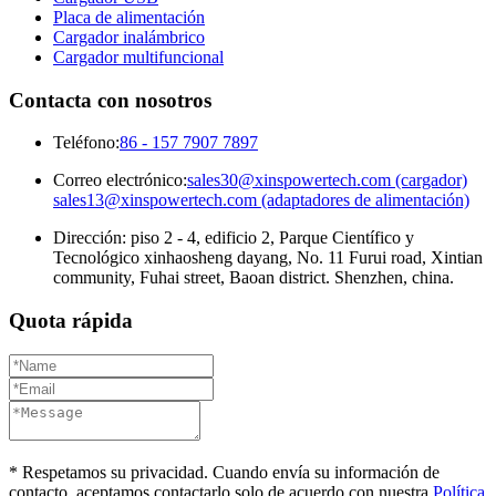
Placa de alimentación
Cargador inalámbrico
Cargador multifuncional
Contacta con nosotros
Teléfono:
86 - 157 7907 7897
Correo electrónico:
sales30@xinspowertech.com (cargador)
sales13@xinspowertech.com (adaptadores de alimentación)
Dirección: piso 2 - 4, edificio 2, Parque Científico y
Tecnológico xinhaosheng dayang, No. 11 Furui road, Xintian
community, Fuhai street, Baoan district. Shenzhen, china.
Quota rápida
* Respetamos su privacidad. Cuando envía su información de
contacto, aceptamos contactarlo solo de acuerdo con nuestra
Política