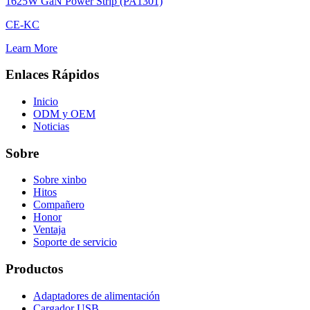
1625W GaN Power Strip (PA1301)
CE-KC
Learn More
Enlaces Rápidos
Inicio
ODM y OEM
Noticias
Sobre
Sobre xinbo
Hitos
Compañero
Honor
Ventaja
Soporte de servicio
Productos
Adaptadores de alimentación
Cargador USB