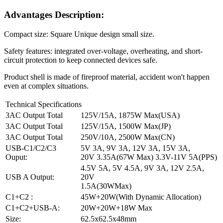
Advantages Description:
Compact size: Square Unique design small size.
Safety features: integrated over-voltage, overheating, and short-
circuit protection to keep connected devices safe.
Product shell is made of fireproof material, accident won't happen
even at complex situations.
Technical Specifications
3AC Output Total
125V/15A, 1875W Max(USA)
3AC Output Total
125V/15A, 1500W Max(JP)
3AC Output Total
250V/10A, 2500W Max(CN)
USB-C1/C2/C3
5V 3A, 9V 3A, 12V 3A, 15V 3A,
Ouput:
20V 3.35A(67W Max) 3.3V-11V 5A(PPS)
4.5V 5A, 5V 4.5A, 9V 3A, 12V 2.5A,
USB A Output:
20V
1.5A(30WMax)
C1+C2 :
45W+20W(With Dynamic Allocation)
C1+C2+USB-A:
20W+20W+18W Max
Size:
62.5x62.5x48mm