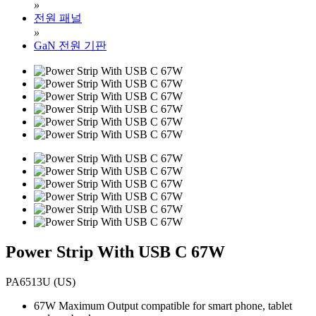
»
전원 패널
»
GaN 전원 기판
Power Strip With USB C 67W
PA6513U (US)
67W Maximum Output compatible for smart phone, tablet