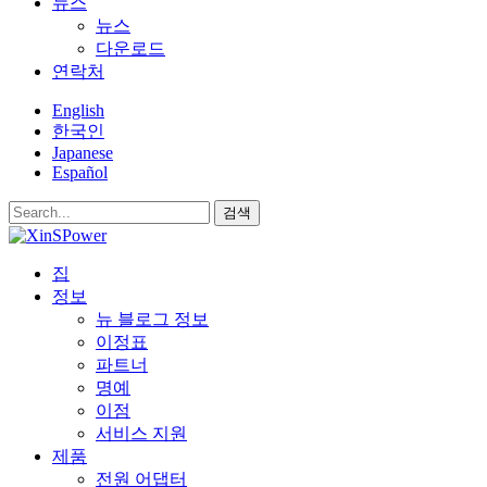
뉴스
뉴스
다운로드
연락처
English
한국인
Japanese
Español
검색
집
정보
뉴 블로그 정보
이정표
파트너
명예
이점
서비스 지원
제품
전원 어댑터