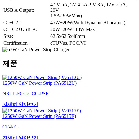
4.5V 5A, 5V 4.5A, 9V 3A, 12V 2.5A,
USB A Output:
20V
1.5A(30WMax)
C1+C2 :
45W+20W(With Dynamic Allocation)
C1+C2+USB-A:
20W+20W+18W Max
Size:
62.5x62.5x48mm
Certification
cTUVus, FCC,VI
제품
1250W GaN Power Strip (PA6512U)
NRTL-FCC-CCC-PSE
자세히 알아보기
1250W GaN Power Strip (PA6515E)
CE-KC
자세히 알아보기