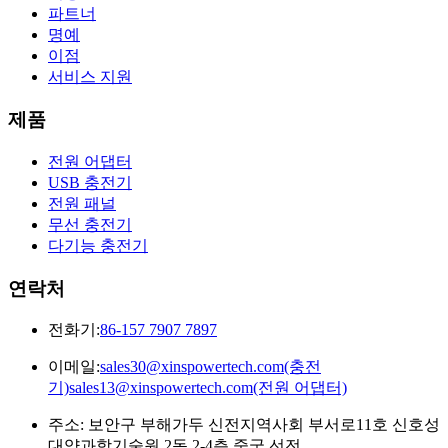
파트너
명예
이점
서비스 지원
제품
전원 어댑터
USB 충전기
전원 패널
무선 충전기
다기능 충전기
연락처
전화기:
86-157 7907 7897
이메일:
sales30@xinspowertech.com(충전
기)sales13@xinspowertech.com(전원 어댑터)
주소: 보안구 부해가두 신전지역사회 부서로11호 신호성
대양과학기술원 2동 2-4층.중국 선전.