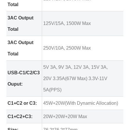
Total
3AC Output
125V/15A, 1500W Max
Total
3AC Output
250V/10A, 2500W Max
Total
5V 3A, 9V 3A, 12V 3A, 15V 3A,
USB-C1/C2/C3
20V 3.35A(67W Max) 3.3V-11V
Ouput:
5A(PPS)
C1+C2 or C3:
45W+20W(With Dynamic Allocation)
C1+C2+C3:
20W+20W+20W Max
Size:
76.2*76.2*77mm