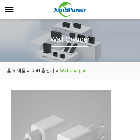
Wall Charger
홈
»
제품
»
USB 충전기
»
Wall Charger