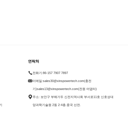
연락처
전화기:
86-157 7907 7897
이메일:
sales30@xinspowertech.com(충전
기)sales13@xinspowertech.com(전원 어댑터)
주소: 보안구 부해가두 신전지역사회 부서로11호 신호성대
기
양과학기술원 2동 2-4층.중국 선전.