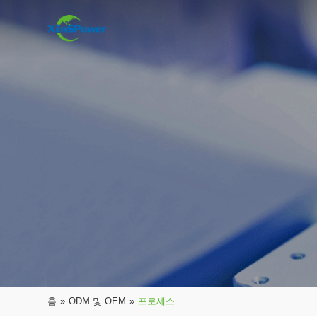
홈
»
ODM 및 OEM
»
프로세스