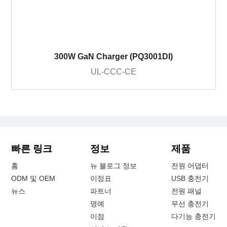
300W GaN Charger (PQ3001DI)
UL-CCC-CE
빠른 링크
정보
제품
홈
뉴 블로그 정보
전원 어댑터
ODM 및 OEM
이정표
USB 충전기
뉴스
파트너
전원 패널
명예
무선 충전기
이점
다기능 충전기