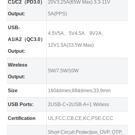
C1/C2（PD3.0）
20V3.25A(65W Max) 3.3-11V
Output:
5A(PPS)
USB-
4.5V5A、5V4.5A、9V2A、
A1/A2（QC3.0）
12V1.5A(33.5W Max)
Output:
Wireless
5W/7.5W/10W
Output:
Size
160&times;68&times;33.9mm
USB Ports:
2USB-C+2USB-A+1 Wirless
Certification
UL,FCC,CB,CE,KC,PSE,CCC
Short Circuit Protection, OVP, OTP,