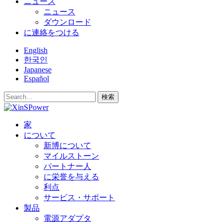
ニュース
ニュース
ダウンロード
に連絡をつける
English
한국인
Japanese
Español
検索
家
について
新博について
マイルストーン
パートナー人
に栄誉を与える
利点
サービス・サポート
製品
電源アダプタ