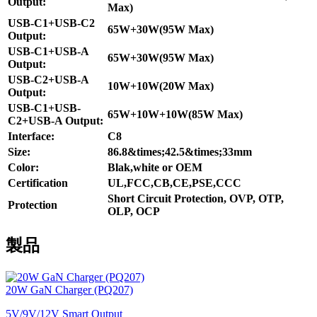
Output:
Max)
USB-C1+USB-C2
65W+30W(95W Max)
Output:
USB-C1+USB-A
65W+30W(95W Max)
Output:
USB-C2+USB-A
10W+10W(20W Max)
Output:
USB-C1+USB-
65W+10W+10W(85W Max)
C2+USB-A Output:
Interface:
C8
Size:
86.8&times;42.5&times;33mm
Color:
Blak,white or OEM
Certification
UL,FCC,CB,CE,PSE,CCC
Short Circuit Protection, OVP, OTP,
Protection
OLP, OCP
製品
20W GaN Charger (PQ207)
5V/9V/12V Smart Output