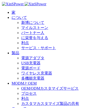
家
について
新博について
マイルストーン
パートナー人
に栄誉を与える
利点
サービス・サポート
製品
電源アダプタ
USB充電器
電源ボード
ワイヤレス充電器
多機能充電器
MODMとOEM
OEM/ODMカスタマイズサービス
プロセス
利点
カスタマカスタマイズ製品の共有