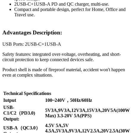
2USB-C+1USB-A PD and QC charger, multi-use.
Compact and portable design, perfect for Home, Office and
Travel use.
Advantages Description:
USB Ports: 2USB-C+1USB-A
Safety features: integrated over-voltage, overheating, and short-
circuit protection to keep connected devices safe.
Product shell is made of fireproof material, accident won't happen
even at complex situations.
Technical Specifications
Iutput
100~240V，50Hz/60Hz
USB-
5V3A,9V3A,12V3A,15V3A,20V5A(100W
C1/C2（PD3.0)
Max) 3.3-20V 5A(PPS)
Output:
4.5V 5A,5V
USB-A（QC3.0）
4.5A,5V3A,9V3A,12V2.5A,20V2.5A(30W