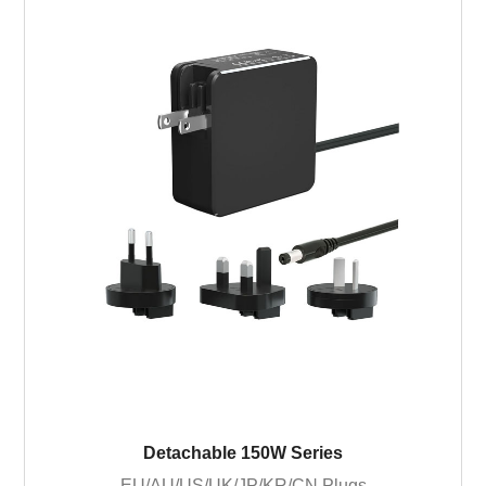
Detachable 150W Series
EU/AU/US/UK/JP/KR/CN Plugs