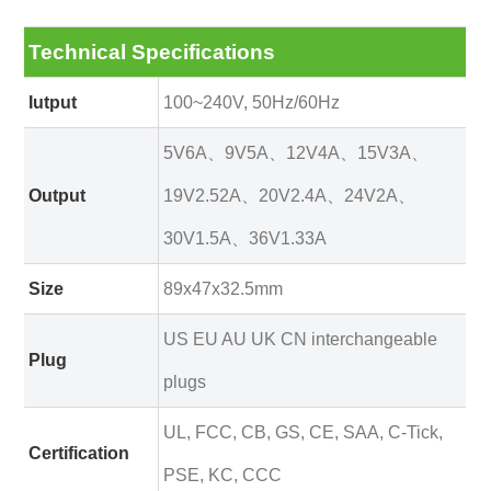
Technical Specifications
Iutput
100~240V, 50Hz/60Hz
5V6A、9V5A、12V4A、15V3A、
Output
19V2.52A、20V2.4A、24V2A、
30V1.5A、36V1.33A
Size
89x47x32.5mm
US EU AU UK CN interchangeable
Plug
plugs
UL, FCC, CB, GS, CE, SAA, C-Tick,
Certification
PSE, KC, CCC