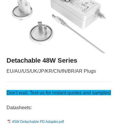
Detachable 48W Series
EU/AU/US/UK/JP/KR/CN/IN/BR/AR Plugs
Don't wait, Text us for instant quotes and samples!
Datasheets:
45W Detachable PD Adapter.pdf