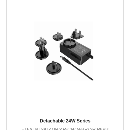
Detachable 24W Series
EU/AU/US/UK/JP/KR/CN/IN/BR/AR Plugs